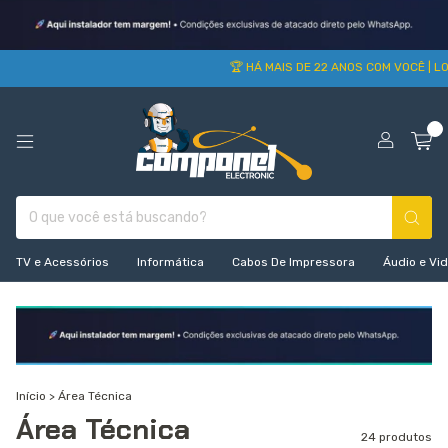
🏆 HÁ MAIS DE 22 ANOS COM VOCÊ | LOJA
0
TV e Acessórios
Informática
Cabos De Impressora
Áudio e Vi
Início
>
Área Técnica
Área Técnica
24 produtos