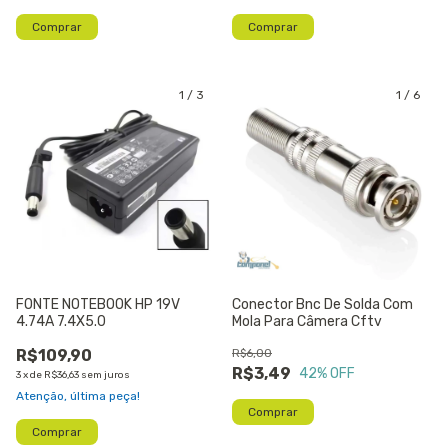
1
/
3
1
/
6
FONTE NOTEBOOK HP 19V
Conector Bnc De Solda Com
4.74A 7.4X5.0
Mola Para Câmera Cftv
R$109,90
R$6,00
R$3,49
42
% OFF
3
x
de
R$36,63
sem juros
Atenção, última peça!