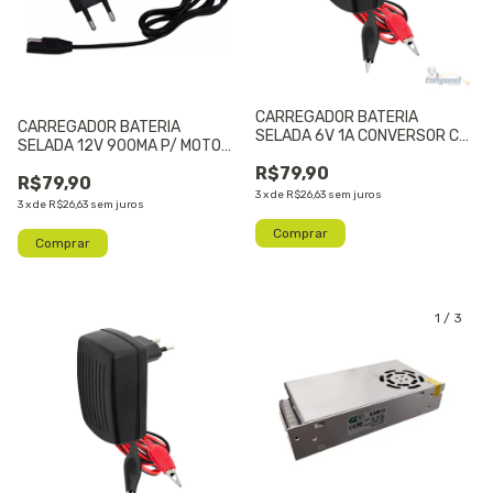
CARREGADOR BATERIA
CARREGADOR BATERIA
SELADA 6V 1A CONVERSOR CA
SELADA 12V 900MA P/ MOTO
/ CC
COM PLUG ORIGINAL
R$79,90
R$79,90
3
x
de
R$26,63
sem juros
3
x
de
R$26,63
sem juros
1
/
3