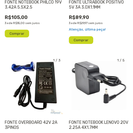
FONTE NOTEBOOK PHILCO 19V
FONTE ULTRABOOK POSITIVO
3.42A 5.5X2.5
5V 3A 3.0X1.1MM
R$105,00
R$89,90
3
x
de
R$35,00
sem juros
3
x
de
R$29,97
sem juros
Atenção, última peça!
1
/
3
1
/
5
FONTE OVERBOARD 42V 2A
FONTE NOTEBOOK LENOVO 20V
3PINOS
2.25A 4X1.7MM