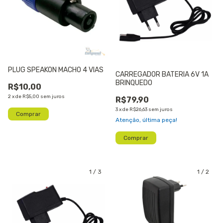
PLUG SPEAKON MACHO 4 VIAS
CARREGADOR BATERIA 6V 1A
BRINQUEDO
R$10,00
2
x
de
R$5,00
sem juros
R$79,90
3
x
de
R$26,63
sem juros
Atenção, última peça!
1
/
3
1
/
2