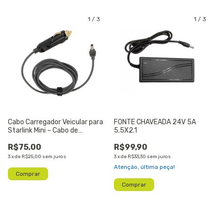
1
/
3
1
/
3
Cabo Carregador Veicular para
FONTE CHAVEADA 24V 5A
Starlink Mini – Cabo de
5.5X2.1
Alimentação DC 12V / 24V (3
R$75,00
R$99,90
Metros)
3
x
de
R$25,00
sem juros
3
x
de
R$33,30
sem juros
Atenção, última peça!