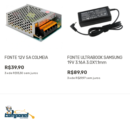
FONTE 12V 5A COLMEIA
FONTE ULTRABOOK SAMSUNG
19V 3.16A 3.0X1.1mm
R$39,90
R$89,90
3
x
de
R$13,30
sem juros
3
x
de
R$29,97
sem juros