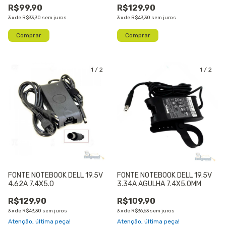
R$99,90
R$129,90
3
x
de
R$33,30
sem juros
3
x
de
R$43,30
sem juros
1
/
2
1
/
2
FONTE NOTEBOOK DELL 19.5V
FONTE NOTEBOOK DELL 19.5V
4.62A 7.4X5.0
3.34A AGULHA 7.4X5.0MM
R$129,90
R$109,90
3
x
de
R$43,30
sem juros
3
x
de
R$36,63
sem juros
Atenção, última peça!
Atenção, última peça!