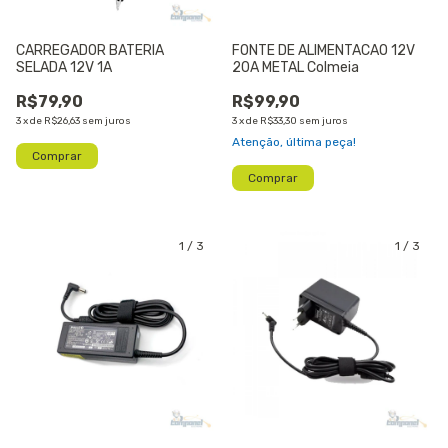
CARREGADOR BATERIA
FONTE DE ALIMENTACAO 12V
SELADA 12V 1A
20A METAL Colmeia
R$79,90
R$99,90
3
x
de
R$26,63
sem juros
3
x
de
R$33,30
sem juros
Atenção, última peça!
1
/
3
1
/
3