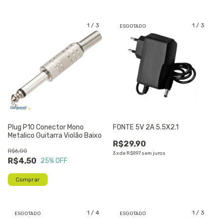
1
/
3
1
/
3
ESGOTADO
Plug P10 Conector Mono
FONTE 5V 2A 5.5X2.1
Metalico Guitarra Violão Baixo
R$29,90
R$6,00
3
x
de
R$9,97
sem juros
R$4,50
25
% OFF
1
/
4
1
/
3
ESGOTADO
ESGOTADO