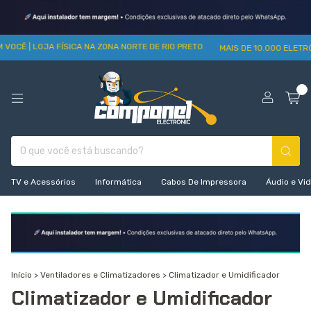
 VOCÊ | LOJA FÍSICA NA ZONA NORTE DE RIO PRETO
MAIS DE 10.000 ELETR
0
TV e Acessórios
Informática
Cabos De Impressora
Áudio e Vi
Início
>
Ventiladores e Climatizadores
>
Climatizador e Umidificador
Climatizador e Umidificador