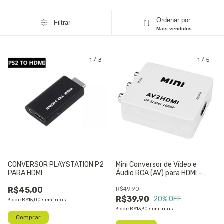
Ordenar por:
Filtrar
Mais vendidos
1
/
3
1
/
5
CONVERSOR PLAYSTATION P2
Mini Conversor de Vídeo e
PARA HDMI
Áudio RCA (AV) para HDMI –
1080p Full HD
R$45,00
R$49,90
R$39,90
20
% OFF
3
x
de
R$15,00
sem juros
3
x
de
R$13,30
sem juros