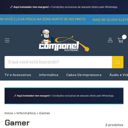
M VOCÊ | LOJA FÍSICA NA ZONA NORTE DE RIO PRETO
MAIS DE 10.000 ELET
0
TV e Acessórios
Informática
Cabos De Impressora
Áudio e Vi
Início
>
Informática
>
Gamer
Gamer
2 produtos