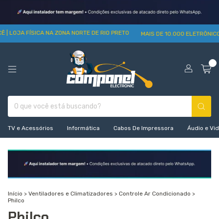
 | LOJA FÍSICA NA ZONA NORTE DE RIO PRETO
MAIS DE 10.000 ELETRÔNIC
0
TV e Acessórios
Informática
Cabos De Impressora
Áudio e Vi
Início
>
Ventiladores e Climatizadores
>
Controle Ar Condicionado
>
Philco
Philco