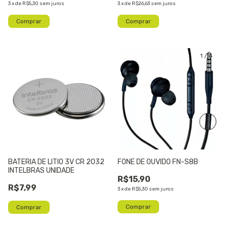
3
x
de
R$5,30
sem juros
3
x
de
R$26,63
sem juros
1
/
4
BATERIA DE LITIO 3V CR 2032
FONE DE OUVIDO FN-S8B
INTELBRAS UNIDADE
R$15,90
R$7,99
3
x
de
R$5,30
sem juros