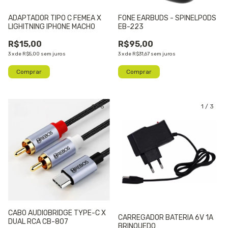
ADAPTADOR TIPO C FEMEA X
FONE EARBUDS - SPINELPODS
LIGHITNING IPHONE MACHO
EB-223
R$15,00
R$95,00
3
x
de
R$5,00
sem juros
3
x
de
R$31,67
sem juros
1
/
6
1
/
3
CABO AUDIOBRIDGE TYPE-C X
CARREGADOR BATERIA 6V 1A
DUAL RCA CB-807
BRINQUEDO