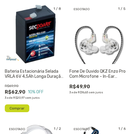
1
/
8
1
/
5
ESGOTADO
Bateria Estacionária Selada
Fone De Ouvido QKZ Enzo Pro
VRLA 6V 4,5Ah Longa Duração,
Com Microfone – In-Ear
Livre de Manutenção, Ideal
Profissional Hi-Fi
R$69,90
R$49,90
para Alarmes, Nobreaks e
Iluminação
R$62,90
10
% OFF
3
x
de
R$16,63
sem juros
3
x
de
R$20,97
sem juros
1
/
2
1
/
6
ESGOTADO
ESGOTADO