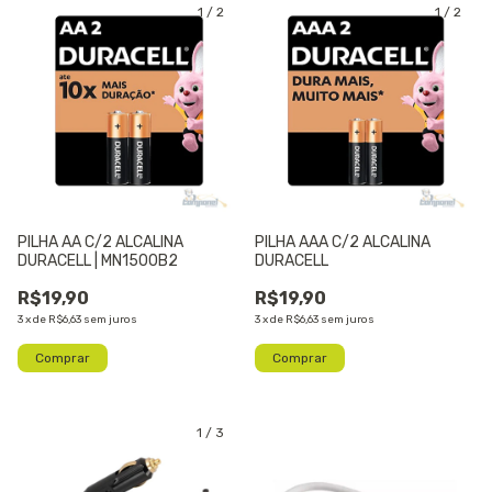
1
/
2
1
/
2
PILHA AA C/2 ALCALINA
PILHA AAA C/2 ALCALINA
DURACELL | MN1500B2
DURACELL
R$19,90
R$19,90
3
x
de
R$6,63
sem juros
3
x
de
R$6,63
sem juros
1
/
3