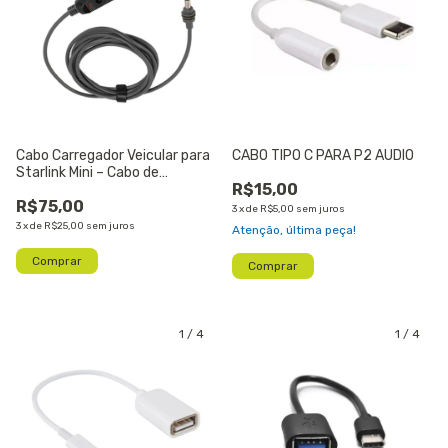
Cabo Carregador Veicular para
CABO TIPO C PARA P2 AUDIO
Starlink Mini – Cabo de
R$15,00
Alimentação DC 12V / 24V (3
R$75,00
Metros)
3
x
de
R$5,00
sem juros
3
x
de
R$25,00
sem juros
Atenção, última peça!
1
/
4
1
/
4