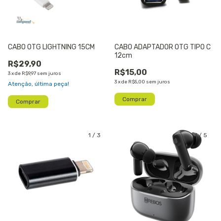
CABO OTG LIGHTNING 15CM
CABO ADAPTADOR OTG TIPO C
12cm
R$29,90
R$15,00
3
x
de
R$9,97
sem juros
3
x
de
R$5,00
sem juros
Atenção, última peça!
1
/
3
1
/
5