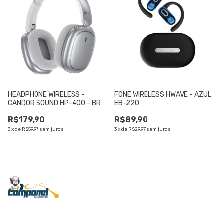
HEADPHONE WIRELESS -
FONE WIRELESS HWAVE - AZUL
CANDOR SOUND HP-400 - BR
EB-220
R$179,90
R$89,90
3
x
de
R$59,97
sem juros
3
x
de
R$29,97
sem juros