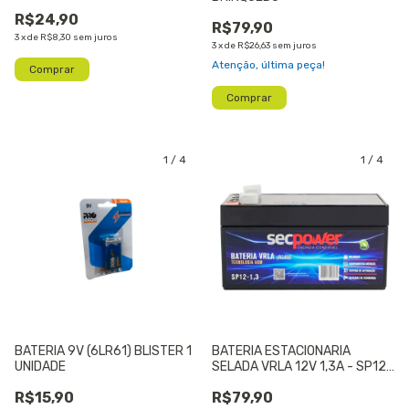
R$24,90
R$79,90
3
x
de
R$8,30
sem juros
3
x
de
R$26,63
sem juros
Atenção, última peça!
1
/
4
1
/
4
BATERIA 9V (6LR61) BLISTER 1
BATERIA ESTACIONARIA
UNIDADE
SELADA VRLA 12V 1,3A - SP12-
1,3 N SECPOWER
R$15,90
R$79,90